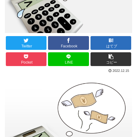
Twitter
Facebook
はてブ
Pocket
LINE
コピー
2022.12.15