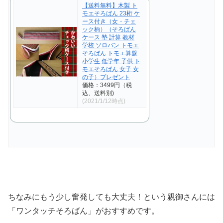
【送料無料】木製 ト
モエそろばん 23桁 ケ
ース付き（女・チェ
ック柄）（そろばん
ケース 塾 計算 教材
学校 ソロバン トモエ
そろばん トモエ算盤
小学生 低学年 子供 ト
モエそろばん 女子 女
の子）プレゼント
価格：3499円（税
込、送料別)
(2021/1/12時点)
ちなみにもう少し奮発しても大丈夫！という親御さんには
「ワンタッチそろばん」がおすすめです。